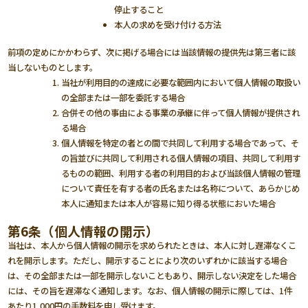
停止すること
本人の求めを受け付ける方法
前項の定めにかかわらず、次に掲げる場合には当該情報の提供先は第三者に該
当しないものとします。
当社が利用目的の達成に必要な範囲内において個人情報の取扱い
の全部または一部を委託する場合
合併その他の事由による事業の承継に伴って個人情報が提供され
る場合
個人情報を特定の者との間で共同して利用する場合であって、そ
の旨並びに共同して利用される個人情報の項目、共同して利用す
るものの範囲、利用する者の利用目的および当該個人情報の管理
について責任を有する者の氏名または名称について、あらかじめ
本人に通知または本人が容易に知り得る状態においた場合
第6条（個人情報の開示）
当社は、本人から個人情報の開示を求められたときは、本人に対し遅滞なくこ
れを開示します。ただし、開示することにより次のいずれかに該当する場合
は、その全部または一部を開示しないこともあり、開示しない決定をした場合
には、その旨を遅滞なく通知します。なお、個人情報の開示に際しては、1件
あたり1,000円の手数料を申し受けます。