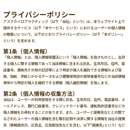
Skip
to
プライバシーポリシー
content
アスクカイロプラクティック（以下「当社」という）は、本ウェブサイト上で
提供するサービス（以下「本サービス」という）におけるユーザーの個人情報
の取扱いについて、以下のとおりプライバシーポリシー（以下「本ポリシー」
という）を定めます。
第1条（個人情報）
「個人情報」とは、個人情報保護法にいう「個人情報」を指すものとし、生存
する個人に関する情報であって当該情報に含まれる氏名、生年月日、住所、電
話番号、連絡先その他の記述等により特定の個人を識別できる情報および容
貌、指紋、声紋にかかるデータおよび健康保険証の保険者番号などの当該情報
単体から特定の個人を識別できる情報（個人識別情報）を指します。
第2条（個人情報の収集方法）
当社は、ユーザーが利用登録をする際に氏名、生年月日、住所、電話番号、メ
ールアドレス、銀行口座番号、クレジットカード番号、運転免許証番号などの
個人情報をお尋ねすることがあります。また、ユーザーと提携先などとの間で
なされたユーザーの個人情報を含む取引記録や決済に関する情報を当社の提携
先（情報提供元、広告主、広告配信先などを含む。以下｢提携先｣という）など