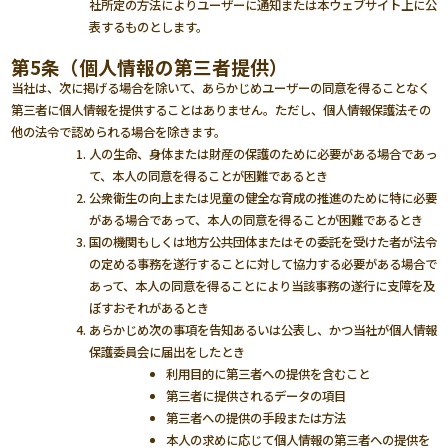
社所定の方法によりユーザーに通知または本ウェブサイト上に公
表するものとします。
第5条（個人情報の第三者提供）
当社は、次に掲げる場合を除いて、あらかじめユーザーの同意を得ることなく
第三者に個人情報を提供することはありません。ただし、個人情報保護法その
他の法令で認められる場合を除きます。
人の生命、身体または財産の保護のために必要がある場合であっ
て、本人の同意を得ることが困難であるとき
公衆衛生の向上または児童の健全な育成の推進のために特に必要
がある場合であって、本人の同意を得ることが困難であるとき
国の機関もしくは地方公共団体またはその委託を受けた者が法令
の定める事務を遂行することに対して協力する必要がある場合で
あって、本人の同意を得ることにより当該事務の遂行に支障を及
ぼすおそれがあるとき
あらかじめ次の事項を告知あるいは公表し、かつ当社が個人情報
保護委員会に届出をしたとき
利用目的に第三者への提供を含むこと
第三者に提供されるデータの項目
第三者への提供の手段または方法
本人の求めに応じて個人情報の第三者への提供を