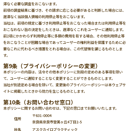
滞なく必要な調査をおこないます。
前項の調査結果に基づき、その請求に応じる必要があると判断した場合には、
遅滞なく当該個人情報の利用停止等をおこないます。
当社は、前項の規定に基づき利用停止等をおこなった場合または利用停止等を
おこなわない旨の決定をしたときは、遅滞なくこれをユーザーに通知します。
前2項にかかわらず利用停止等に多額の費用を有する場合、その他利用停止等
をおこなうことが困難な場合であってユーザーの権利利益を保護するために必
要なこれに代わるべき措置をとれる場合は、この代替策を講じるものとしま
す。
第9条（プライバシーポリシーの変更）
本ポリシーの内容は、法令その他本ポリシーに別段の定めのある事項を除い
て、ユーザーに通知することなく変更することができるものとします。
当社が別途定める場合を除いて、変更後のプライバシーポリシーは本ウェブサ
イトに掲載したときから効力を生じるものとします。
第10条（お問い合わせ窓口）
本ポリシーに関するお問い合わせは、下記の窓口までお願いいたします。
〒631-0004
住所
奈良県奈良市登美ヶ丘4丁目2-5
社名
アスクカイロプラクティック