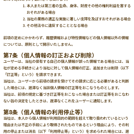
本人または第三者の生命、身体、財産その他の権利利益を害する
おそれがある場合
当社の業務の適正な実施に著しい支障を及ぼすおそれがある場合
その他法令に違反することとなる場合
前項の定めにかかわらず、履歴情報および特性情報などの個人情報以外の情報
については、原則として開示いたしません。
第7条（個人情報の訂正および削除）
ユーザーは、当社の保有する自己の個人情報が誤った情報である場合には、当
社が定める手続きにより当社に対して個人情報の訂正、追加または削除（以下
「訂正等」という）を請求できます。
当社は、ユーザーから前項の請求を受けてその請求に応じる必要があると判断
した場合には、遅滞なく当該個人情報の訂正等をおこなうものとします。
当社は、前項の規定に基づき訂正等をおこなった場合または訂正等をおこなわ
ない旨の決定をしたときは、遅滞なくこれをユーザーに通知します。
第8条（個人情報の利用停止等）
当社は、本人から個人情報が利用目的の範囲を超えて取り扱われているという
理由または不正の手段により取得されたものであるという理由により、その利
用の停止または消去（以下「利用停止等」という）を求められた場合には、遅